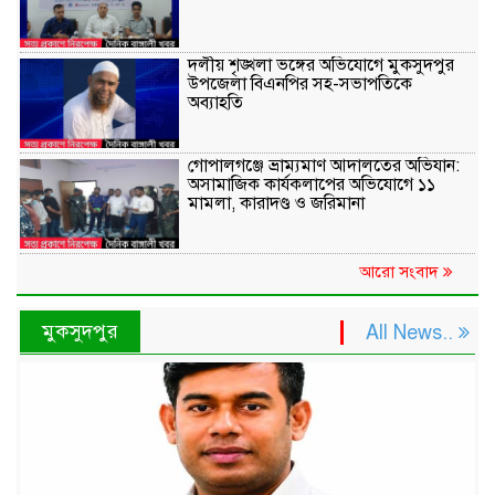
দলীয় শৃঙ্খলা ভঙ্গের অভিযোগে মুকসুদপুর
উপজেলা বিএনপির সহ-সভাপতিকে
অব্যাহতি
গোপালগঞ্জে ভ্রাম্যমাণ আদালতের অভিযান:
অসামাজিক কার্যকলাপের অভিযোগে ১১
মামলা, কারাদণ্ড ও জরিমানা
আরো সংবাদ
মুকসুদপুর
All News..