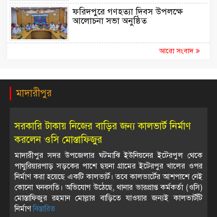
ফরিদপুরে গণহত্যা দিবস উপলক্ষে
আলোচনা সভা অনুষ্ঠিত
আরো সংবাদ
মাদারীপুর
সরকারি টাকায় নিজের বাড়ির জন্য কালভার্ট নির্মাণ
করলেন ওসি মোস্তাফিজুর
মাদারীপুর সদর উপজেলার ঘটমাঝি ইউনিয়নের ইটেরপুল থেকে
পাথুরিয়ারপাড় সড়কের পাশে ছয়না গ্রামের ইটেরপুর খালের ওপর
নির্মাণ করা হয়েছে একটি কালভার্ট। তবে কালভার্টের আশপাশে নেই
কোনো ঘনবসতি। অভিযোগ উঠেছে, থানার ভারপ্রাপ্ত কর্মকর্তা (ওসি)
মোস্তাফিজুর রহমান মোল্লার বাড়িতে যাওয়ার জন্যই কালভার্টটি
নির্মাণ
বিস্তারিত