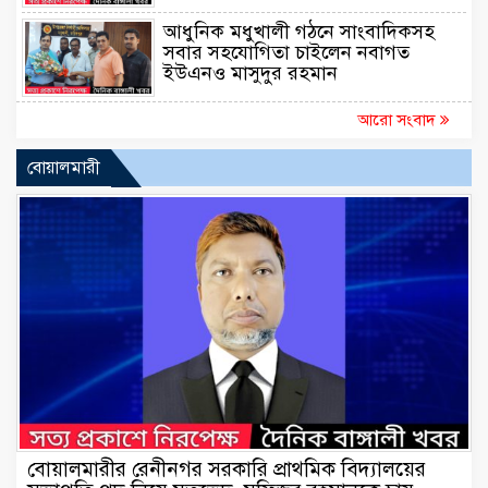
আধুনিক মধুখালী গঠনে সাংবাদিকসহ
সবার সহযোগিতা চাইলেন নবাগত
ইউএনও মাসুদুর রহমান
আরো সংবাদ
বোয়ালমারী
বোয়ালমারীর রেনীনগর সরকারি প্রাথমিক বিদ্যালয়ের