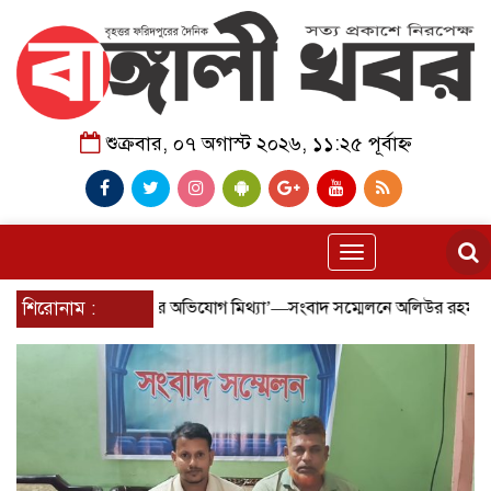
শুক্রবার, ০৭ অগাস্ট ২০২৬, ১১:২৫ পূর্বাহ্ন
Toggle
navigation
 বাণিজ্যের অভিযোগ মিথ্যা’—সংবাদ সম্মেলনে অলিউর রহমান খা ও শেহাব মোল্
শিরোনাম :