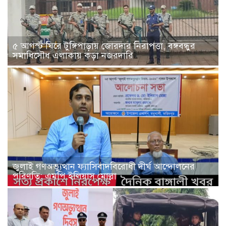
৫ আগস্ট ঘিরে টুঙ্গিপাড়ায় জোরদার নিরাপত্তা, বঙ্গবন্ধুর
সমাধিসৌধ এলাকায় কড়া নজরদারি
জুলাই গণঅভ্যুত্থান ফ্যাসিবাদবিরোধী দীর্ঘ আন্দোলনের
পরিণতি: এমপি ইলিয়াস মোল্লা