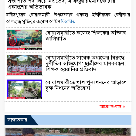
সভাপতি পদ নিয়ে মতভেদ, মফিজুর রহমানকে চায়
একাংশের অভিভাবক
ফরিদপুরের বোয়ালমারী উপজেলার গুনবহা ইউনিয়নের রেনীনগর
আলহাজ্ব মুজিবুর রহমান আমিন
বিস্তারিত
বোয়ালমারীতে কলেজ শিক্ষকের অভিনব
জালিয়াতি
বোয়ালমারীতে সাবেক অধ্যক্ষের বিরুদ্ধে
দুর্নীতির অভিযোগ: ছাত্রীদের মানববন্ধন,
শিক্ষক হয়রানির প্রতিবাদ
বোয়ালমারীতে খাল পুনঃখননের আড়ালে
বৃক্ষ নিধনের অভিযোগ
আরো সংবাদ
সাক্ষাতকার