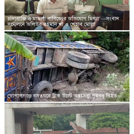
চাঁদাবাজি ও মামলা বাণিজ্যের অভিযোগ মিথ্যা’—সংবাদ
সম্মেলনে অলিউর রহমান খা ও শেহাব মোল্লা
গোপালগঞ্জে বসতঘরে ট্রাক উল্টে অন্তঃসত্ত্বা গৃহবধূ নিহত