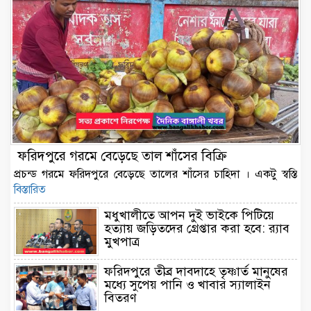
ফরিদপুরে গরমে বেড়েছে তাল শাঁসের বিক্রি
প্রচন্ড গরমে ফরিদপুরে বেড়েছে তালের শাঁসের চাহিদা । একটু স্বস্তি
বিস্তারিত
মধুখালীতে আপন দুই ভাইকে পিটিয়ে
হত্যায় জড়িতদের গ্রেপ্তার করা হবে: র‌্যাব
মুখপাত্র
ফরিদপুরে তীব্র দাবদাহে তৃষ্ণার্ত মানুষের
মধ্যে সুপেয় পানি ও খাবার স্যালাইন
বিতরণ