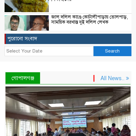
জাল দলিল কাণ্ডে কোটালীপাড়ায় তোলপাড়,
সাময়িক বরখাস্ত দুই দলিল লেখক
পুরোনো সংবাদ
বালিয়াকান্দিতে জুলাই গণঅভ্যুত্থান দিবস
পালিত
Search
গোপালগঞ্জে বসতঘরে ট্রাক উল্টে অন্তঃসত্ত্বা
গোপালগঞ্জ
All News..
গৃহবধূ নিহত
রাজবাড়ীর পাংশায় সাংবাদিককে মারধরের
ঘটনায় একজন গ্রেপ্তার
জুলাই গণঅভ্যুত্থান দিবস উপলক্ষে টুঙ্গিপাড়ায়
রচনা, আবৃত্তি ও চিত্রাঙ্কন প্রতিযোগিতা