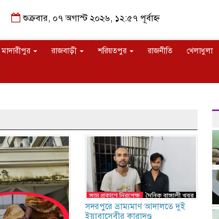
শুক্রবার, ০৭ অগাস্ট ২০২৬, ১২:৫৭ পূর্বাহ্ন
মাদারীপুর
রাজবাড়ী
শরিয়তপুর
রাজনীতি
খেলাধুলা
সদরপুরে ভ্রাম্যমাণ আদালতে দুই
ইয়াবাসেবীর কারাদণ্ড