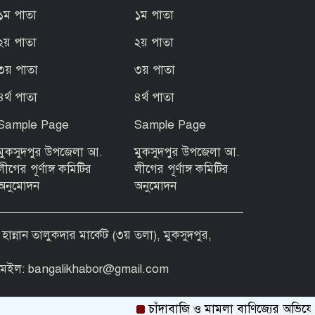
১ম পাতা
১ম পাতা
২য় পাতা
২য় পাতা
৩য় পাতা
৩য় পাতা
৪র্থ পাতা
৪র্থ পাতা
Sample Page
Sample Page
মুকসুদপুর উপজেলা আ.
মুকসুদপুর উপজেলা আ.
লীগের পূর্ণাঙ্গ কমিটির
লীগের পূর্ণাঙ্গ কমিটির
অনুমোদন
অনুমোদন
ম হান্নান তালুকদার মার্কেট (৩য় তলা), মুকসুদপুর,
েইল: bangalikhabor@gmail.com
চাঁদাবাজি ও মামলা বাণিজ্যের অভিযোগ ম
BANGALIKHABOR