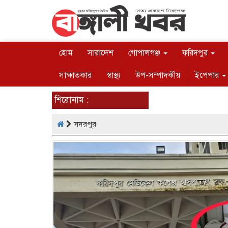
হোম
সারাদেশ
গোপালগঞ্জ
ফরিদপুর
সাক্ষাতকার
স্বাস্থ্য
উপ-সম্পাদকীয়
ইপেপার
শিরোনাম :
সদরপুর