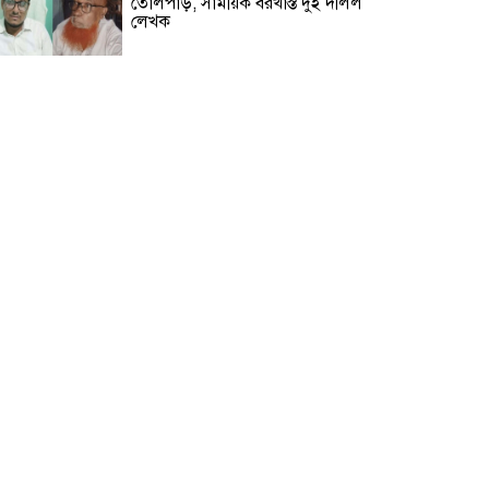
তোলপাড়, সাময়িক বরখাস্ত দুই দলিল
লেখক
বালিয়াকান্দিতে জুলাই গণঅভ্যুত্থান
দিবস পালিত
গোপালগঞ্জে বসতঘরে ট্রাক উল্টে
অন্তঃসত্ত্বা গৃহবধূ নিহত
রাজবাড়ীর পাংশায় সাংবাদিককে
মারধরের ঘটনায় একজন গ্রেপ্তার
জুলাই গণঅভ্যুত্থান দিবস উপলক্ষে
টুঙ্গিপাড়ায় রচনা, আবৃত্তি ও চিত্রাঙ্কন
প্রতিযোগিতা
৫ আগস্ট ঘিরে টুঙ্গিপাড়ায় জোরদার
নিরাপত্তা, বঙ্গবন্ধুর সমাধিসৌধ এলাকায়
কড়া নজরদারি