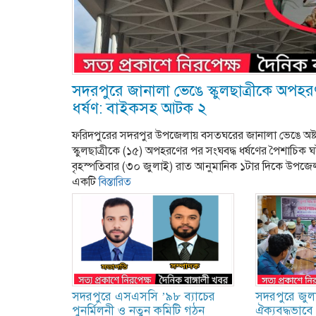
সদরপুরে জানালা ভেঙে স্কুলছাত্রীকে অপহর
ধর্ষণ: বাইকসহ আটক ২
ফরিদপুরের সদরপুর উপজেলায় বসতঘরের জানালা ভেঙে অষ্ট
স্কুলছাত্রীকে (১৫) অপহরণের পর সংঘবদ্ধ ধর্ষণের পৈশাচিক
বৃহস্পতিবার (৩০ জুলাই) রাত আনুমানিক ১টার দিকে উপজে
একটি
বিস্তারিত
সদরপুরে এসএসসি ’৯৮ ব্যাচের
সদরপুরে জু
পুনর্মিলনী ও নতুন কমিটি গঠন
ঐক্যবদ্ধভাবে