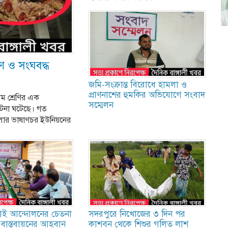
ণ ও সংঘবদ্ধ
জমি-সংক্রান্ত বিরোধে হামলা ও
প্রাণনাশের হুমকির অভিযোগে সংবাদ
ম শ্রেণির এক
সম্মেলন
 ঘটনা ঘটেছে। গত
লার ভাষাণচর ইউনিয়নের
লাই আন্দোলনের চেতনা
সদরপুরে নিখোজের ৩ দিন পর
 বাস্তবায়নের আহবান
কাশবন থেকে শিশুর গলিত লাশ