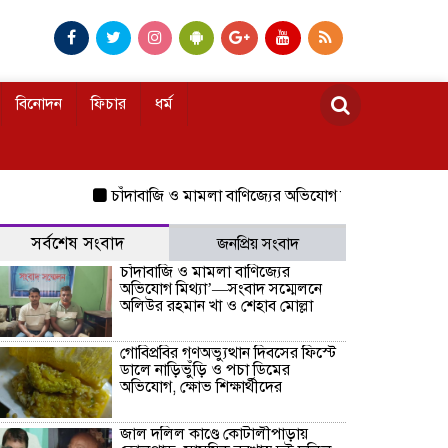
বিনোদন
ফিচার
ধর্ম
চাঁদাবাজি ও মামলা বাণিজ্যের অভিযোগ মিথ্যা’—সংবাদ সম্মেল
সর্বশেষ সংবাদ
জনপ্রিয় সংবাদ
চাঁদাবাজি ও মামলা বাণিজ্যের
অভিযোগ মিথ্যা’—সংবাদ সম্মেলনে
অলিউর রহমান খা ও শেহাব মোল্লা
গোবিপ্রবির গণঅভ্যুত্থান দিবসের ফিস্টে
ডালে নাড়িভুঁড়ি ও পচা ডিমের
অভিযোগ, ক্ষোভ শিক্ষার্থীদের
জাল দলিল কাণ্ডে কোটালীপাড়ায়