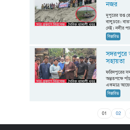
নজর
দুপুরের তপ্ত
বালুচরে। বাতা
নেই। নদীর প
বিস্তারিত
সদরপুরে অগ
সহায়তা
ফরিদপুরের সদ
অন্ততপক্ষে প
একমাত্র আয়ের
বিস্তারিত
01
02