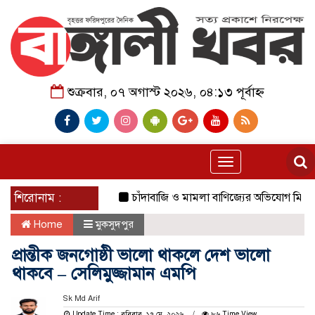
শুক্রবার, ০৭ অগাস্ট ২০২৬, ০৪:১৩ পূর্বাহ্ন
Toggle
navigation
শিরোনাম :
চাঁদাবাজি ও মামলা বাণিজ্যের অভিযোগ মিথ্যা’—স
Home
মুকসুদপুর
প্রান্তীক জনগোষ্ঠী ভালো থাকলে দেশ ভালো
থাকবে – সেলিমুজ্জামান এমপি
Sk Md Arif
Update Time : রবিবার, ১৭ মে, ২০২৬
৮৬ Time View