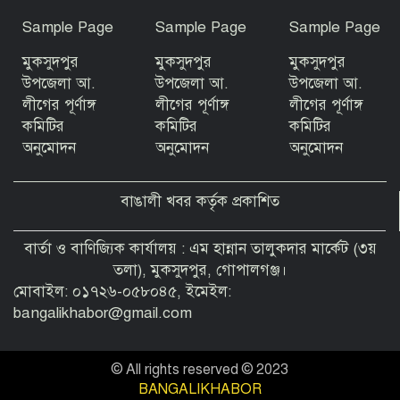
Sample Page
Sample Page
Sample Page
মুকসুদপুর
মুকসুদপুর
মুকসুদপুর
জুলাই গণঅভ্যুত্থানের ২য় বর্ষপূর্তি উপলক্ষে
বীরগঞ্জে আলোচনা সভা ও পুরস্কার বিতরণ
উপজেলা আ.
উপজেলা আ.
উপজেলা আ.
লীগের পূর্ণাঙ্গ
লীগের পূর্ণাঙ্গ
লীগের পূর্ণাঙ্গ
কমিটির
কমিটির
কমিটির
অনুমোদন
অনুমোদন
অনুমোদন
বাঙালী খবর কর্তৃক প্রকাশিত
বার্তা ও বাণিজ্যিক কার্যালয় : এম হান্নান তালুকদার মার্কেট (৩য়
তলা), মুকসুদপুর, গোপালগঞ্জ।
মোবাইল: ০১৭২৬-০৫৮০৪৫, ইমেইল:
bangalikhabor@gmail.com
© All rights reserved © 2023
BANGALIKHABOR