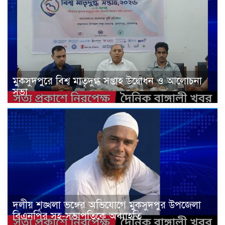
মুকসুদপুরে বিশ্ব মাতৃদুগ্ধ সপ্তাহ উদ্বোধন ও আলোচনা
সভা
দলীয় শৃঙ্খলা ভঙ্গের অভিযোগে মুকসুদপুর উপজেলা
বিএনপির সহ-সভাপতিকে অব্যাহতি