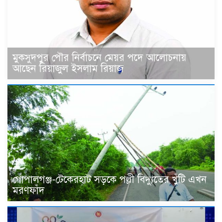
মুকসুদপুর পৌর নির্বাচনে মেয়র পদে আলোচনায়
আছেন রিয়াজুল ইসলাম রিয়াজ
গোপালগঞ্জ-টেকেরহাট সড়কে পল্লী বিদ্যুতের খুঁটি এখন
মরণফাঁদ