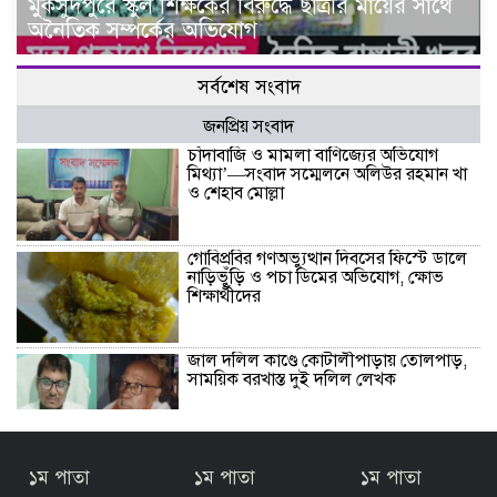
মুকসুদপুরে স্কুল শিক্ষকের বিরুদ্ধে ছাত্রীর মায়ের সাথে
অনৈতিক সম্পর্কের অভিযোগ
সর্বশেষ সংবাদ
জনপ্রিয় সংবাদ
চাঁদাবাজি ও মামলা বাণিজ্যের অভিযোগ
মিথ্যা’—সংবাদ সম্মেলনে অলিউর রহমান খা
ও শেহাব মোল্লা
গোবিপ্রবির গণঅভ্যুত্থান দিবসের ফিস্টে ডালে
নাড়িভুঁড়ি ও পচা ডিমের অভিযোগ, ক্ষোভ
শিক্ষার্থীদের
জাল দলিল কাণ্ডে কোটালীপাড়ায় তোলপাড়,
সাময়িক বরখাস্ত দুই দলিল লেখক
বালিয়াকান্দিতে জুলাই গণঅভ্যুত্থান দিবস
১ম পাতা
১ম পাতা
১ম পাতা
পালিত