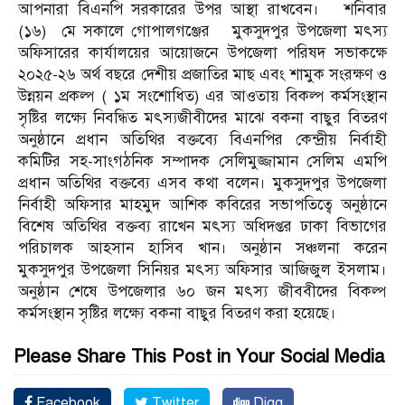
আপনারা বিএনপি সরকারের উপর আস্থা রাখবেন। শনিবার
(১৬) মে সকালে গোপালগঞ্জের মুকসুদপুর উপজেলা মৎস্য
অফিসারের কার্যালয়ের আয়োজনে উপজেলা পরিষদ সভাকক্ষে
২০২৫-২৬ অর্থ বছরে দেশীয় প্রজাতির মাছ এবং শামুক সংরক্ষণ ও
উন্নয়ন প্রকল্প ( ১ম সংশোধিত) এর আওতায় বিকল্প কর্মসংস্থান
সৃষ্টির লক্ষ্যে নিবন্ধিত মৎস্যজীবীদের মাঝে বকনা বাছুর বিতরণ
অনুষ্ঠানে প্রধান অতিথির বক্তব্যে বিএনপির কেন্দ্রীয় নির্বাহী
কমিটির সহ-সাংগঠনিক সম্পাদক সেলিমুজ্জামান সেলিম এমপি
প্রধান অতিথির বক্তব্যে এসব কথা বলেন। মুকসুদপুর উপজেলা
নির্বাহী অফিসার মাহমুদ আশিক কবিরের সভাপতিত্বে অনুষ্ঠানে
বিশেষ অতিথির বক্তব্য রাখেন মৎস্য অধিদপ্তর ঢাকা বিভাগের
পরিচালক আহসান হাসিব খান। অনুষ্ঠান সঞ্চলনা করেন
মুকসুদপুর উপজেলা সিনিয়র মৎস্য অফিসার আজিজুল ইসলাম।
অনুষ্ঠান শেষে উপজেলার ৬০ জন মৎস্য জীববীদের বিকল্প
কর্মসংস্থান সৃষ্টির লক্ষ্যে বকনা বাছুর বিতরণ করা হয়েছে।
Please Share This Post in Your Social Media
Facebook
Twitter
Digg