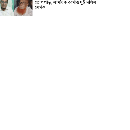
তোলপাড়, সাময়িক বরখাস্ত দুই দলিল
লেখক
বালিয়াকান্দিতে জুলাই গণঅভ্যুত্থান
দিবস পালিত
গোপালগঞ্জে বসতঘরে ট্রাক উল্টে
অন্তঃসত্ত্বা গৃহবধূ নিহত
রাজবাড়ীর পাংশায় সাংবাদিককে
মারধরের ঘটনায় একজন গ্রেপ্তার
জুলাই গণঅভ্যুত্থান দিবস উপলক্ষে
টুঙ্গিপাড়ায় রচনা, আবৃত্তি ও চিত্রাঙ্কন
প্রতিযোগিতা
৫ আগস্ট ঘিরে টুঙ্গিপাড়ায় জোরদার
নিরাপত্তা, বঙ্গবন্ধুর সমাধিসৌধ এলাকায়
কড়া নজরদারি