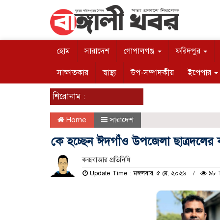
হোম
সারাদেশ
গোপালগঞ্জ
ফরিদপুর
সাক্ষাতকার
স্বাস্থ্য
উপ-সম্পাদকীয়
ইপেপার
শিরোনাম :
Home
সারাদেশ
কে হচ্ছেন ঈদগাঁও উপজেলা ছাত্রদলের ক
কক্সবাজার প্রতিনিধি
Update Time : মঙ্গলবার, ৫ মে, ২০২৬
৯৮ 