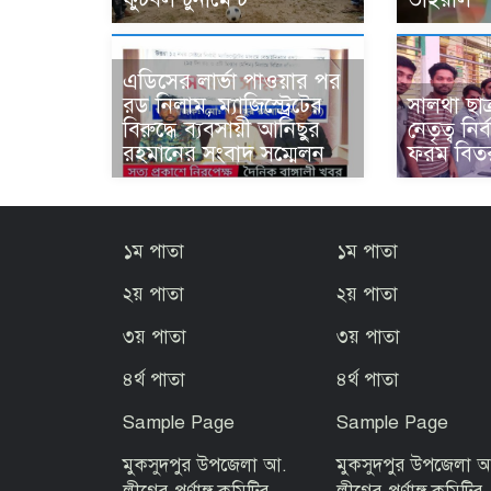
এডিসের লার্ভা পাওয়ার পর
রড নিলাম, ম্যাজিস্ট্রেটের
সালথা ছাত
বিরুদ্ধে ব্যবসায়ী আনিছুর
নেতৃত্ব নি
রহমানের সংবাদ সম্মেলন
ফরম বিত
১ম পাতা
১ম পাতা
২য় পাতা
২য় পাতা
৩য় পাতা
৩য় পাতা
৪র্থ পাতা
৪র্থ পাতা
Sample Page
Sample Page
মুকসুদপুর উপজেলা আ.
মুকসুদপুর উপজেলা 