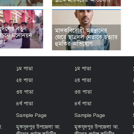
্রদলের নতুন
মাদকবিরোধী অবস্থানের
র্বাচনে মনোনয়ন
জেরে ছাত্রদল নেতাকে হত্যার
রণ
হুমকির অভিযোগ ‎
১ম পাতা
১ম পাতা
২য় পাতা
২য় পাতা
৩য় পাতা
৩য় পাতা
৪র্থ পাতা
৪র্থ পাতা
Sample Page
Sample Page
আ.
মুকসুদপুর উপজেলা আ.
মুকসুদপুর উপজেলা আ.