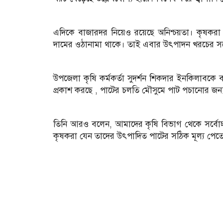
‎এদিকে বাজারদর নিয়েও রয়েছে অনিশ্চয়তা। কৃষকর
দামের ওঠানামা থাকে। তাই এবার উৎপাদন খরচের সঙ্গে
‎উপজেলা কৃষি কর্মকর্তা সুদর্শন শিকদার ইনকিলাব
প্রকাশ করছে , পাটের চলতি মৌসুমে পাট পচানোর জন
‎তিনি আরও বলেন, আমাদের কৃষি বিভাগ থেকে সর্বোচ্
কৃষকরা যেন তাদের উৎপাদিত পাটের সঠিক মূল্য পেত