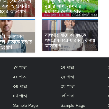
 গ্রাম, সেই সুযোগে
পানির সাথে বাড়ছে চায়না
 বাধা ও প্রবাসীর
দুয়ারি জাল, সালথায়
ারধরের অভিযোগ ‎
হুমকিতে দেশীয় মাছ
‎সালথায় ষাটোর্ধ্ব বৃদ্ধকে
ধী অবস্থানের
পথরোধ করে মারধর, থানায়
রদল নেতাকে হত্যার
অভিযোগ ‎
ভিযোগ ‎
১ম পাতা
১ম পাতা
২য় পাতা
২য় পাতা
৩য় পাতা
৩য় পাতা
৪র্থ পাতা
৪র্থ পাতা
Sample Page
Sample Page