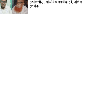
তোলপাড়, সাময়িক বরখাস্ত দুই দলিল
লেখক
বালিয়াকান্দিতে জুলাই গণঅভ্যুত্থান
দিবস পালিত
গোপালগঞ্জে বসতঘরে ট্রাক উল্টে
অন্তঃসত্ত্বা গৃহবধূ নিহত
রাজবাড়ীর পাংশায় সাংবাদিককে
মারধরের ঘটনায় একজন গ্রেপ্তার
জুলাই গণঅভ্যুত্থান দিবস উপলক্ষে
টুঙ্গিপাড়ায় রচনা, আবৃত্তি ও চিত্রাঙ্কন
প্রতিযোগিতা
৫ আগস্ট ঘিরে টুঙ্গিপাড়ায় জোরদার
নিরাপত্তা, বঙ্গবন্ধুর সমাধিসৌধ এলাকায়
কড়া নজরদারি