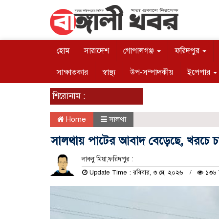
হোম
সারাদেশ
গোপালগঞ্জ
ফরিদপুর
সাক্ষাতকার
স্বাস্থ্য
উপ-সম্পাদকীয়
ইপেপার
শিরোনাম :
Home
সালথা
সালথায় পাটের আবাদ বেড়েছে, খরচে চ
লাবলু মিয়া,ফরিদপুর :
Update Time : রবিবার, ৩ মে, ২০২৬
১৩৬ 