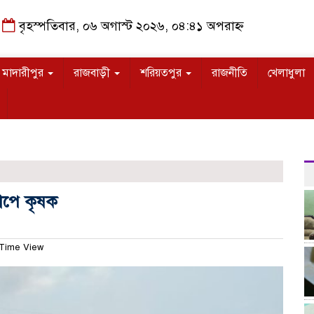
বৃহস্পতিবার, ০৬ অগাস্ট ২০২৬, ০৪:৪১ অপরাহ্ন
মাদারীপুর
রাজবাড়ী
শরিয়তপুর
রাজনীতি
খেলাধুলা
াপে কৃষক
Time View