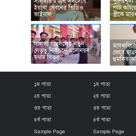
সালথায় ইউপি সদস্যের
পুরুষশূন্য
ইয়াবা সেবনের ভিডিও
পাট কাটায়
ভাইরাল
স্ত্রীকে ম
সালথা ছাত্রদলের নতুন
মাদকবিরো
নেতৃত্ব নির্বাচনে মনোনয়ন
জেরে ছাত্
ফরম বিতরণ
হুমকির অ
১ম পাতা
১ম পাতা
২য় পাতা
২য় পাতা
৩য় পাতা
৩য় পাতা
৪র্থ পাতা
৪র্থ পাতা
Sample Page
Sample Page