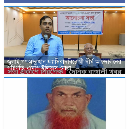
জুলাই গণঅভ্যুত্থান ফ্যাসিবাদবিরোধী দীর্ঘ আন্দোলনের
পরিণতি: এমপি ইলিয়াস মোল্লা