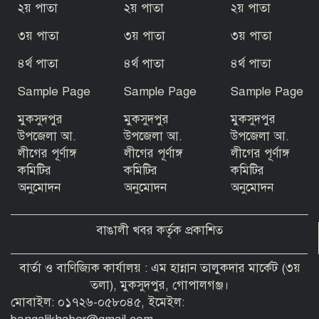
বঙ্গবন্ধুর সমাধিসৌধ এলাকায় কড়া নজরদারি
২য় পাতা
২য় পাতা
২য় পাতা
৩য় পাতা
৩য় পাতা
৩য় পাতা
জুলাই গণঅভ্যুত্থান ফ্যাসিবাদবিরোধী দীর্ঘ
৪র্থ পাতা
৪র্থ পাতা
৪র্থ পাতা
আন্দোলনের পরিণতি: এমপি ইলিয়াস মোল্লা
Sample Page
Sample Page
Sample Page
মুকসুদপুর
মুকসুদপুর
মুকসুদপুর
জুলাই গণঅভ্যুত্থানের ২য় বর্ষপূর্তি উপলক্ষে
বীরগঞ্জে আলোচনা সভা ও পুরস্কার বিতরণ
উপজেলা আ.
উপজেলা আ.
উপজেলা আ.
লীগের পূর্ণাঙ্গ
লীগের পূর্ণাঙ্গ
লীগের পূর্ণাঙ্গ
কমিটির
কমিটির
কমিটির
অনুমোদন
অনুমোদন
অনুমোদন
বাঙালী খবর কর্তৃক প্রকাশিত
বার্তা ও বাণিজ্যিক কার্যালয় : এম হান্নান তালুকদার মার্কেট (৩য়
তলা), মুকসুদপুর, গোপালগঞ্জ।
মোবাইল: ০১৭২৬-০৫৮০৪৫, ইমেইল: