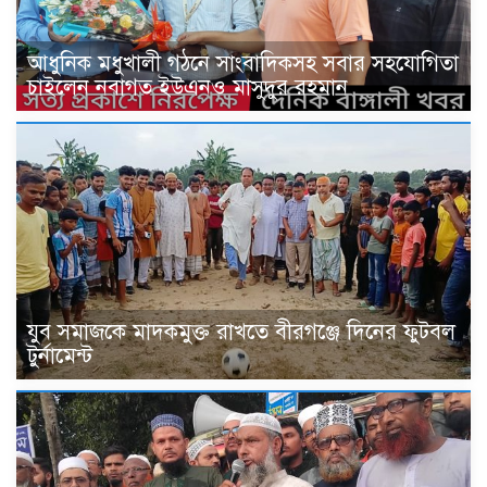
আধুনিক মধুখালী গঠনে সাংবাদিকসহ সবার সহযোগিতা
চাইলেন নবাগত ইউএনও মাসুদুর রহমান
যুব সমাজকে মাদকমুক্ত রাখতে বীরগঞ্জে দিনের ফুটবল
টুর্নামেন্ট