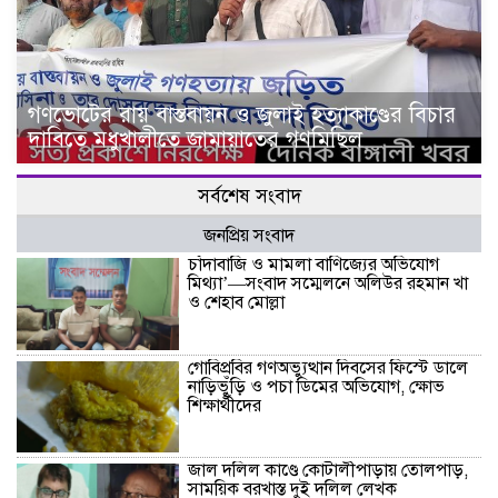
গণভোটের রায় বাস্তবায়ন ও জুলাই হত্যাকাণ্ডের বিচার
দাবিতে মধুখালীতে জামায়াতের গণমিছিল
সর্বশেষ সংবাদ
জনপ্রিয় সংবাদ
চাঁদাবাজি ও মামলা বাণিজ্যের অভিযোগ
মিথ্যা’—সংবাদ সম্মেলনে অলিউর রহমান খা
ও শেহাব মোল্লা
গোবিপ্রবির গণঅভ্যুত্থান দিবসের ফিস্টে ডালে
নাড়িভুঁড়ি ও পচা ডিমের অভিযোগ, ক্ষোভ
শিক্ষার্থীদের
জাল দলিল কাণ্ডে কোটালীপাড়ায় তোলপাড়,
সাময়িক বরখাস্ত দুই দলিল লেখক