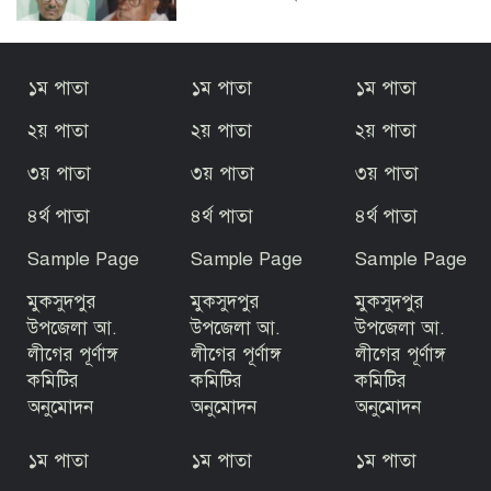
বালিয়াকান্দিতে জুলাই গণঅভ্যুত্থান দিবস
১ম পাতা
১ম পাতা
১ম পাতা
পালিত
২য় পাতা
২য় পাতা
২য় পাতা
৩য় পাতা
৩য় পাতা
৩য় পাতা
গোপালগঞ্জে বসতঘরে ট্রাক উল্টে অন্তঃসত্ত্বা
গৃহবধূ নিহত
৪র্থ পাতা
৪র্থ পাতা
৪র্থ পাতা
Sample Page
Sample Page
Sample Page
রাজবাড়ীর পাংশায় সাংবাদিককে মারধরের
ঘটনায় একজন গ্রেপ্তার
মুকসুদপুর
মুকসুদপুর
মুকসুদপুর
উপজেলা আ.
উপজেলা আ.
উপজেলা আ.
লীগের পূর্ণাঙ্গ
লীগের পূর্ণাঙ্গ
লীগের পূর্ণাঙ্গ
জুলাই গণঅভ্যুত্থান দিবস উপলক্ষে টুঙ্গিপাড়ায়
কমিটির
কমিটির
কমিটির
রচনা, আবৃত্তি ও চিত্রাঙ্কন প্রতিযোগিতা
অনুমোদন
অনুমোদন
অনুমোদন
১ম পাতা
১ম পাতা
১ম পাতা
৫ আগস্ট ঘিরে টুঙ্গিপাড়ায় জোরদার নিরাপত্তা,