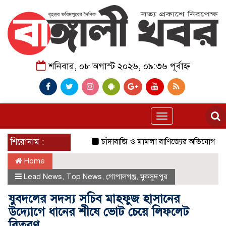
শনিবার, ০৮ অগাস্ট ২০২৬, ০৯:৩৬ পূর্বাহ্ন
Toggle
navigation
শিরোনাম :
চাঁদাবাজি ও মামলা বাণিজ্যের অভিযোগ মিথ্যা’
Home
Lead News
,
Top News
,
গোপালগঞ্জ
,
মুকসুদপুর
যুবদলের সদস্য সচিব মাহফুজ হাসানের
উদ্যোগে ধানের শীষে ভোট চেয়ে লিফলেট
বিতরণ