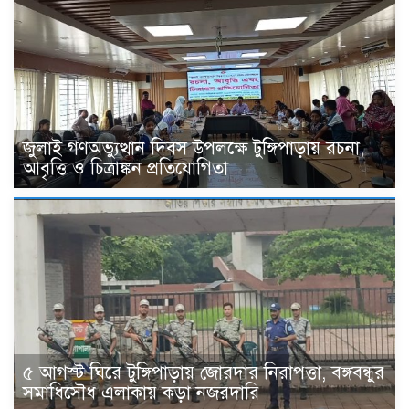
জুলাই গণঅভ্যুত্থান দিবস উপলক্ষে টুঙ্গিপাড়ায় রচনা,
আবৃত্তি ও চিত্রাঙ্কন প্রতিযোগিতা
৫ আগস্ট ঘিরে টুঙ্গিপাড়ায় জোরদার নিরাপত্তা, বঙ্গবন্ধুর
সমাধিসৌধ এলাকায় কড়া নজরদারি