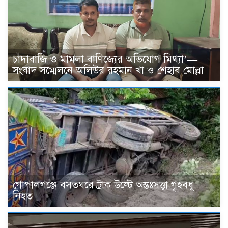
চাঁদাবাজি ও মামলা বাণিজ্যের অভিযোগ মিথ্যা’—
সংবাদ সম্মেলনে অলিউর রহমান খা ও শেহাব মোল্লা
গোপালগঞ্জে বসতঘরে ট্রাক উল্টে অন্তঃসত্ত্বা গৃহবধূ
নিহত