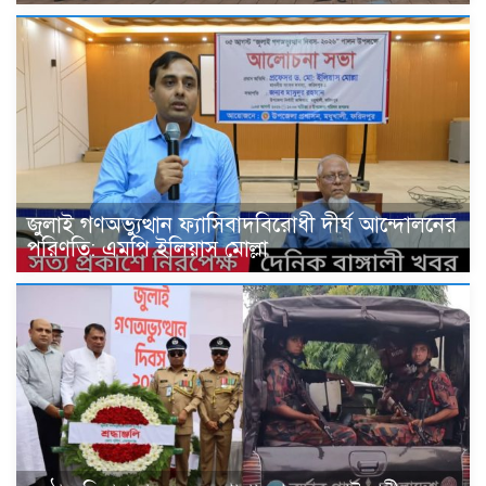
জুলাই গণঅভ্যুত্থান ফ্যাসিবাদবিরোধী দীর্ঘ আন্দোলনের
পরিণতি: এমপি ইলিয়াস মোল্লা