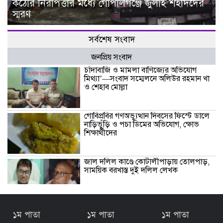
কঠোর নিরাপত্তার মধ্যে গোপালগঞ্জে জুলাই শহীদদের
স্মরণ
সর্বশেষ সংবাদ
জনপ্রিয় সংবাদ
চাঁদাবাজি ও মামলা বাণিজ্যের অভিযোগ
মিথ্যা’—সংবাদ সম্মেলনে অলিউর রহমান খা
ও শেহাব মোল্লা
গোবিপ্রবির গণঅভ্যুত্থান দিবসের ফিস্টে ডালে
নাড়িভুঁড়ি ও পচা ডিমের অভিযোগ, ক্ষোভ
শিক্ষার্থীদের
জাল দলিল কাণ্ডে কোটালীপাড়ায় তোলপাড়,
সাময়িক বরখাস্ত দুই দলিল লেখক
বালিয়াকান্দিতে জুলাই গণঅভ্যুত্থান দিবস
১ম পাতা
১ম পাতা
১ম পাতা
পালিত