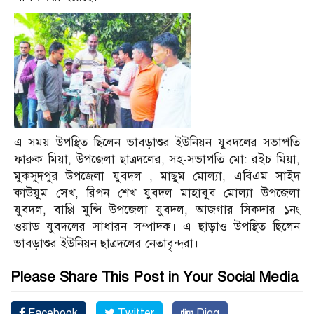
এ সময় উপস্থিত ছিলেন ভাবড়াশুর ইউনিয়ন যুবদলের সভাপতি
ফারুক মিয়া, উপজেলা ছাত্রদলের, সহ-সভাপতি মো: রইচ মিয়া,
মুকসুদপুর উপজেলা যুবদল , মাছুম মোল্যা, এবিএম সাইদ
কাউয়ুম সেখ, রিপন শেখ যুবদল মাহাবুব মোল্যা উপজেলা
যুবদল, বাপ্পি মুন্সি উপজেলা যুবদল, আজগার সিকদার ১নং
ওয়াড যুবদলের সাধারন সম্পাদক। এ ছাড়াও উপস্থিত ছিলেন
ভাবড়াশুর ইউনিয়ন ছাত্রদলের নেতাবৃন্দরা।
Please Share This Post in Your Social Media
Facebook
Twitter
Digg