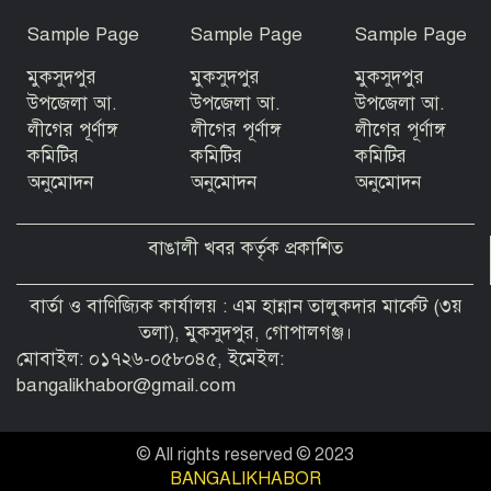
Sample Page
Sample Page
Sample Page
মুকসুদপুর
মুকসুদপুর
মুকসুদপুর
জুলাই গণঅভ্যুত্থানের ২য় বর্ষপূর্তি উপলক্ষে
বীরগঞ্জে আলোচনা সভা ও পুরস্কার বিতরণ
উপজেলা আ.
উপজেলা আ.
উপজেলা আ.
লীগের পূর্ণাঙ্গ
লীগের পূর্ণাঙ্গ
লীগের পূর্ণাঙ্গ
কমিটির
কমিটির
কমিটির
অনুমোদন
অনুমোদন
অনুমোদন
বাঙালী খবর কর্তৃক প্রকাশিত
বার্তা ও বাণিজ্যিক কার্যালয় : এম হান্নান তালুকদার মার্কেট (৩য়
তলা), মুকসুদপুর, গোপালগঞ্জ।
মোবাইল: ০১৭২৬-০৫৮০৪৫, ইমেইল:
bangalikhabor@gmail.com
© All rights reserved © 2023
BANGALIKHABOR